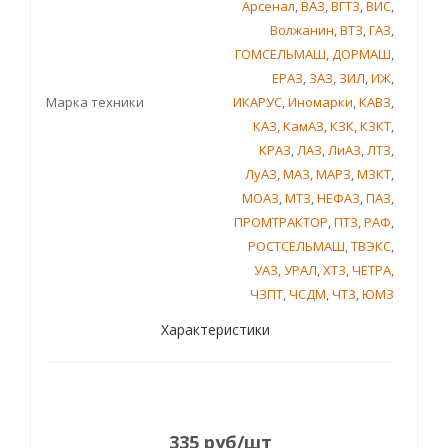
Арсенал
,
ВАЗ
,
ВГТЗ
,
ВИС
,
Волжанин
,
ВТЗ
,
ГАЗ
,
ГОМСЕЛЬМАШ
,
ДОРМАШ
,
ЕРАЗ
,
ЗАЗ
,
ЗИЛ
,
ИЖ
,
Марка техники
ИКАРУС
,
Иномарки
,
КАВЗ
,
КАЗ
,
КамАЗ
,
КЗК
,
КЗКТ
,
КРАЗ
,
ЛАЗ
,
ЛиАЗ
,
ЛТЗ
,
ЛуАЗ
,
МАЗ
,
МАРЗ
,
МЗКТ
,
МОАЗ
,
МТЗ
,
НЕФАЗ
,
ПАЗ
,
ПРОМТРАКТОР
,
ПТЗ
,
РАФ
,
РОСТСЕЛЬМАШ
,
ТВЭКС
,
УАЗ
,
УРАЛ
,
ХТЗ
,
ЧЕТРА
,
ЧЗПТ
,
ЧСДМ
,
ЧТЗ
,
ЮМЗ
Характеристики
335
руб
/шт