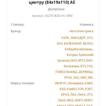
центру (84х19х110) AE
Достаточно
Артикул: AE27R-9LED-HC-MINI
Стикеры
Новинка
Бренд
АвтоЭлектрика
АЗЛК
,
АМКОДОР
,
АТЗ
,
БАЗ
,
БАЛКАНКАР
,
БЕЛАЗ
,
Бобруйскагромаш
,
Богдан
,
Брянский
Арсенал
,
ВАЗ
,
ВГТЗ
,
ВИС
,
Волжанин
,
ВТЗ
,
ГАЗ
,
ГОМСЕЛЬМАШ
,
ДОРМАШ
,
ЕРАЗ
,
ЗАЗ
,
ЗИЛ
,
ИЖ
,
Марка техники
ИКАРУС
,
Иномарки
,
КАВЗ
,
КАЗ
,
КамАЗ
,
КЗК
,
КЗКТ
,
КРАЗ
,
ЛАЗ
,
ЛиАЗ
,
ЛТЗ
,
ЛуАЗ
,
МАЗ
,
МАРЗ
,
МЗКТ
,
МОАЗ
,
МТЗ
,
НЕФАЗ
,
ПАЗ
,