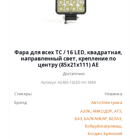
Фара для всех ТС / 16 LED, квадратная,
направленный свет, крепление по
центру (85х21х111) AE
Достаточно
Артикул: AE48S-16LED-HC-MINI
Стикеры
Новинка
Бренд
АвтоЭлектрика
АЗЛК
,
АМКОДОР
,
АТЗ
,
БАЗ
,
БАЛКАНКАР
,
БЕЛАЗ
,
Бобруйскагромаш
,
Богдан
,
Брянский