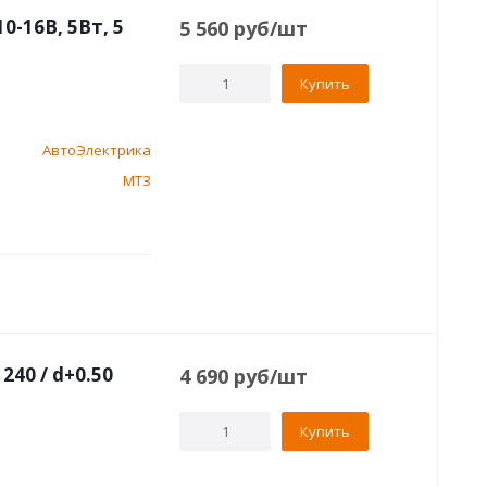
-16В, 5Вт, 5
5 560
руб
/шт
Купить
АвтоЭлектрика
МТЗ
40 / d+0.50
4 690
руб
/шт
Купить