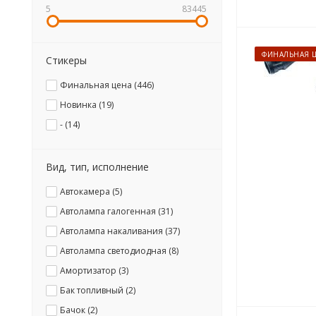
5
83445
ФИНАЛЬНАЯ 
Стикеры
Финальная цена (
446
)
Новинка (
19
)
- (
14
)
Вид, тип, исполнение
Автокамера (
5
)
Автолампа галогенная (
31
)
Автолампа накаливания (
37
)
Автолампа светодиодная (
8
)
Амортизатор (
3
)
Бак топливный (
2
)
Бачок (
2
)