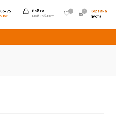
-05-75
Войти
Корзина
0
0
0
вонок
Мой кабинет
пуста