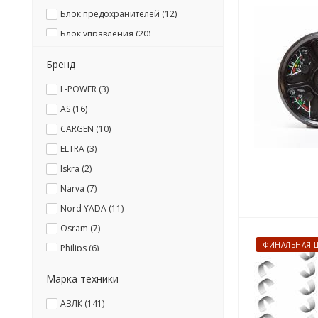
Блок предохранителей (
12
)
Блок управления (
20
)
Болт (
9
)
Бренд
Болт-штуцер (
2
)
L-POWER (
3
)
Вал (
16
)
AS (
16
)
Вал карданный (
4
)
CARGEN (
10
)
Вал промежуточной опоры (
1
)
ELTRA (
3
)
Вал тормозной (
1
)
Iskra (
2
)
Валик (
1
)
Narva (
7
)
Венец (
1
)
Nord YADA (
11
)
Вентилятор кабины (
2
)
Osram (
7
)
Виброизолятор (
1
)
ФИНАЛЬНАЯ 
Philips (
6
)
Вилка (
6
)
SKV Lighting (
6
)
Вилка-розетка (
8
)
Марка техники
TSN (
1
)
Винт (
3
)
АЗЛК (
141
)
WASSA (
34
)
Вкладыш (
1
)