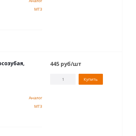
Аналог
МТЗ
осозубая,
445
руб
/шт
Купить
Аналог
МТЗ