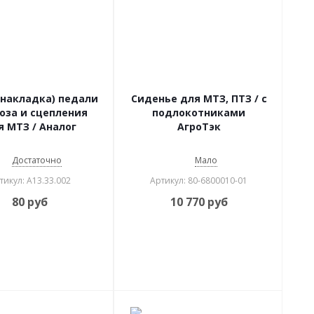
(накладка) педали
Сиденье для МТЗ, ПТЗ / c
оза и сцепления
подлокотниками
я МТЗ / Аналог
АгроТэк
Достаточно
Мало
тикул: А13.33.002
Артикул: 80-6800010-01
80
руб
10 770
руб