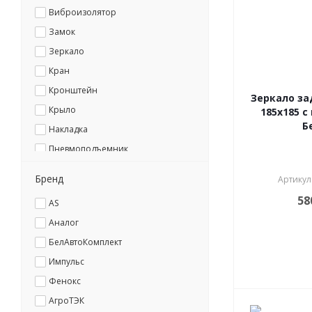
Виброизолятор
Замок
Зеркало
Кран
Кронштейн
Зеркало за
Крыло
185х185 
Б
Накладка
Пневмоподъемник
Подушка
Бренд
Артикул
Решетка
58
AS
Ручка
Аналог
Сиденье
БелАвтоКомплект
Чехол
Импульс
Фенокс
АгроТЭК