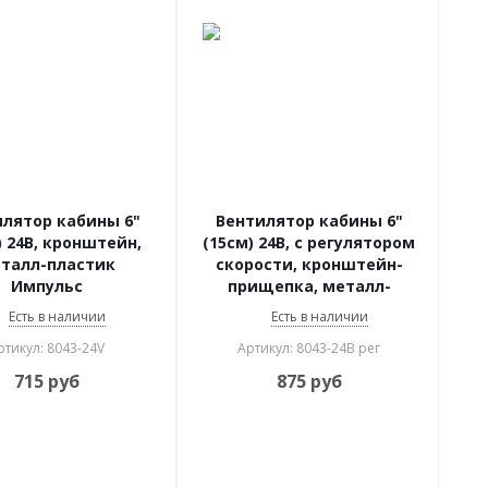
лятор кабины 6"
Вентилятор кабины 6"
) 24В, кронштейн,
(15см) 24В, с регулятором
талл-пластик
скорости, кронштейн-
Импульс
прищепка, металл-
пластик Импульс
Есть в наличии
Есть в наличии
ртикул: 8043-24V
Артикул: 8043-24В рег
715
руб
875
руб