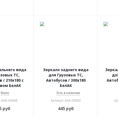
альнего вида
Зеркало заднего вида
Зерка
узовых ТС,
для Грузовых ТС,
дл
 / 210х180 с
Автобусов / 300х180
Автоб
вом БелАК
БелАК
Мало
Есть в наличии
: БАК.00068
Артикул: БАК.00062
Ар
5
руб
445
руб