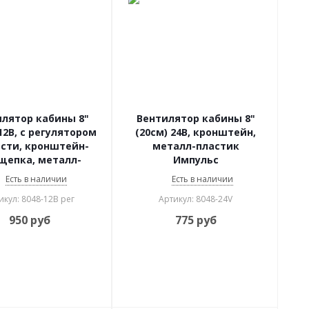
лятор кабины 8"
Вентилятор кабины 8"
12В, с регулятором
(20см) 24В, кронштейн,
сти, кронштейн-
металл-пластик
щепка, металл-
Импульс
астик Импульс
Есть в наличии
Есть в наличии
икул: 8048-12В рег
Артикул: 8048-24V
950
руб
775
руб