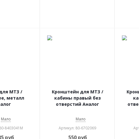
для МТЗ /
Кронштейн для МТЗ /
Крон
е, металл
кабины правый без
ка
алог
отверстий Аналог
отве
Мало
Мало
 80-8403041М
Артикул: 80-6702069
Ар
85
руб
550
руб