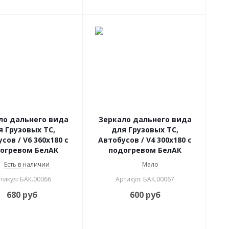
ло дальнего вида
Зеркало дальнего вида
я Грузовых ТС,
для Грузовых ТС,
сов / V6 360х180 с
Автобусов / V4 300х180 с
огревом БелАК
подогревом БелАК
Есть в наличии
Мало
тикул: БАК.00066
Артикул: БАК.00067
680
руб
600
руб