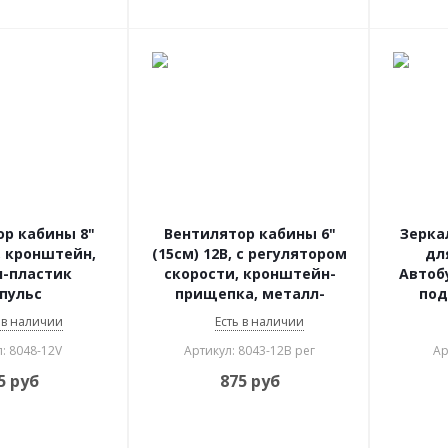
р кабины 8"
Вентилятор кабины 6"
Зерка
В, кронштейн,
(15см) 12В, с регулятором
дл
-пластик
скорости, кронштейн-
Автобу
пульс
прищепка, металл-
под
пластик Импульс
 в наличии
Есть в наличии
: 8048-12V
Артикул: 8043-12В рег
Ар
5
руб
875
руб