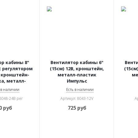
р кабины 8"
Вентилятор кабины 6"
Венти
 с регулятором
(15см) 12В, кронштейн,
(15см
 кронштейн-
металл-пластик
ме
а, металл-
Импульс
к Импульс
 в наличии
Есть в наличии
8048-24В рег
Артикул: 8043-12V
А
0
руб
725
руб