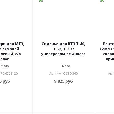
ри для МТЗ,
Сиденье для ВТЗ Т-40,
Венти
К / (малой
Т-25, Т-30 /
(20см) 
 левый, с/о
универсальное Аналог
скоро
алог
при
пл
Мало
Мало
 70-6708120
Артикул: С-330.360
Арт
5
руб
9 825
руб