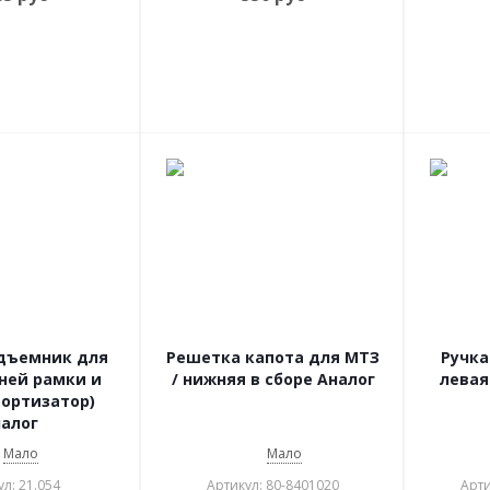
дъемник для
Решетка капота для МТЗ
Ручка
дней рамки и
/ нижняя в сборе Аналог
левая
ортизатор)
алог
Мало
Мало
л: 21.054
Артикул: 80-8401020
Арти