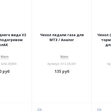
днего вида V2
Чехол педали газа для
Чехол 
с подогревом
МТЗ / Аналог
торм
елАК
дл
Мало
Мало
: БАК.00069
Артикул: А13.36.001
Ар
0
руб
135
руб