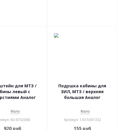
штейн для МТЗ /
Подушка кабины для
бины левый с
ЗИЛ, МТЗ / верхняя
рстиями Аналог
большая Аналог
Мало
Мало
тикул: 80-6702068
Артикул: 130-5001332
920
руб
155
руб