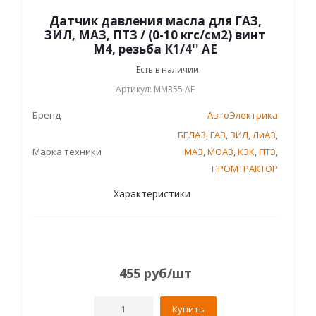
Датчик давления масла для ГАЗ,
ЗИЛ, МАЗ, ПТЗ / (0-10 кгс/см2) винт
М4, резьба К1/4'' AE
Есть в наличии
Артикул: ММ355 AE
Бренд
АвтоЭлектрика
БЕЛАЗ
,
ГАЗ
,
ЗИЛ
,
ЛиАЗ
,
Марка техники
МАЗ
,
МОАЗ
,
КЗК
,
ПТЗ
,
ПРОМТРАКТОР
Характеристики
455
руб
/шт
Купить