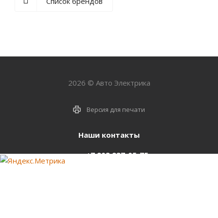
Список брендов
2026 © Авто Электрика
Версия для печати
Наши контакты
+7 903 937-05-75
support@starter-nsk.ru
г. Новосибирск,
ул.Горбаня, 33