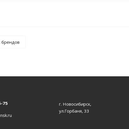
к брендов
5-75
г. Новосибирск,
ул.Горбаня, 33
nsk.ru