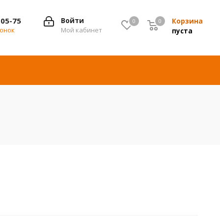
-05-75
Войти
Корзина
0
0
0
вонок
Мой кабинет
пуста