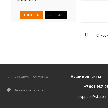
ЛуАЗ (
1
)
ПАЗ (
1
)
Сбросить
ЛТЗ (
2
)
МТЗ (
2
)
ХТЗ (
2
)
Списо
Брянский Арсенал (
1
)
ДОРМАШ (
1
)
ТВЭКС (
2
)
Наши контакты
2026 © Авто Электрика
+7 903 937-0
Версия для печати
support@starter-