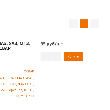
АЗ, УАЗ, МТЗ,
95
руб
/шт
ОСВАР
Купить
ОСВАР
амАЗ
,
КРАЗ
,
МАЗ
,
УРАЛ
,
,
КАВЗ
,
ЛАЗ
,
ЛиАЗ
,
ПАЗ
,
нский Арсенал
,
ТВЭКС
,
ЛТЗ
,
МТЗ
,
ХТЗ