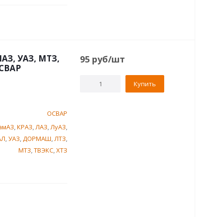
АЗ, УАЗ, МТЗ,
95
руб
/шт
ОСВАР
Купить
ОСВАР
амАЗ
,
КРАЗ
,
ЛАЗ
,
ЛуАЗ
,
АЛ
,
УАЗ
,
ДОРМАШ
,
ЛТЗ
,
МТЗ
,
ТВЭКС
,
ХТЗ