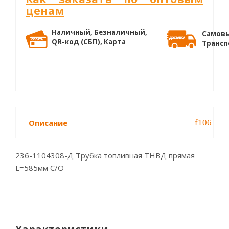
ценам
Наличный, Безналичный,
Самовы
QR-код (СБП), Карта
Трансп
Описание
236-1104308-Д Трубка топливная ТНВД прямая
L=585мм С/О