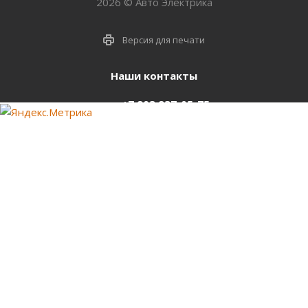
2026 © Авто Электрика
Версия для печати
Наши контакты
+7 903 937-05-75
support@starter-nsk.ru
г. Новосибирск,
ул.Горбаня, 33
Оставайтесь на связи