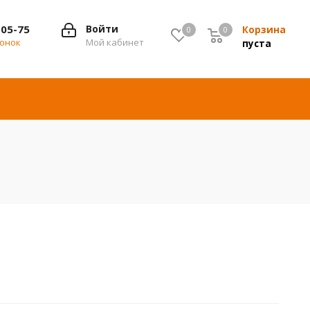
-05-75
Войти
Корзина
0
0
0
вонок
Мой кабинет
пуста