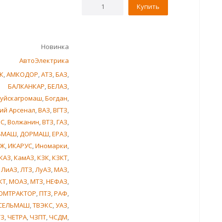
Купить
Новинка
АвтоЭлектрика
К
,
АМКОДОР
,
АТЗ
,
БАЗ
,
БАЛКАНКАР
,
БЕЛАЗ
,
уйскагромаш
,
Богдан
,
ий Арсенал
,
ВАЗ
,
ВГТЗ
,
ИС
,
Волжанин
,
ВТЗ
,
ГАЗ
,
ЬМАШ
,
ДОРМАШ
,
ЕРАЗ
,
Ж
,
ИКАРУС
,
Иномарки
,
КАЗ
,
КамАЗ
,
КЗК
,
КЗКТ
,
,
ЛиАЗ
,
ЛТЗ
,
ЛуАЗ
,
МАЗ
,
КТ
,
МОАЗ
,
МТЗ
,
НЕФАЗ
,
ОМТРАКТОР
,
ПТЗ
,
РАФ
,
СЕЛЬМАШ
,
ТВЭКС
,
УАЗ
,
ТЗ
,
ЧЕТРА
,
ЧЗПТ
,
ЧСДМ
,