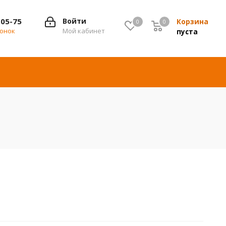
-05-75
Войти
Корзина
0
0
0
вонок
Мой кабинет
пуста