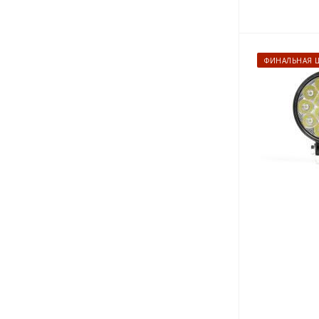
ЛТЗ (
6
)
МТЗ (
8
)
ПРОМТРАКТОР (
6
)
ФИНАЛЬНАЯ 
ПТЗ (
6
)
РОСТСЕЛЬМАШ (
6
)
ХТЗ (
6
)
ЧТЗ (
6
)
ЮМЗ (
6
)
АМКОДОР (
6
)
БАЗ (
6
)
БАЛКАНКАР (
6
)
Бобруйскагромаш (
6
)
Брянский Арсенал (
6
)
ВГТЗ (
6
)
ДОРМАШ (
6
)
ЕРАЗ (
6
)