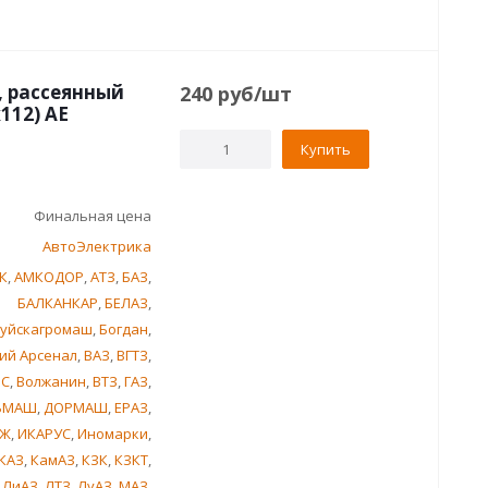
я, рассеянный
240
руб
/шт
112) AE
Купить
Финальная цена
АвтоЭлектрика
К
,
АМКОДОР
,
АТЗ
,
БАЗ
,
БАЛКАНКАР
,
БЕЛАЗ
,
уйскагромаш
,
Богдан
,
ий Арсенал
,
ВАЗ
,
ВГТЗ
,
ИС
,
Волжанин
,
ВТЗ
,
ГАЗ
,
ЬМАШ
,
ДОРМАШ
,
ЕРАЗ
,
Ж
,
ИКАРУС
,
Иномарки
,
КАЗ
,
КамАЗ
,
КЗК
,
КЗКТ
,
,
ЛиАЗ
,
ЛТЗ
,
ЛуАЗ
,
МАЗ
,