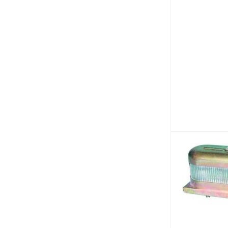
КЗКТ (
6
)
МАРЗ (
6
)
МЗКТ (
6
)
МОАЗ (
6
)
ТВЭКС (
6
)
ЧЕТРА (
6
)
ЧЗПТ (
6
)
ЧСДМ (
6
)
Иномарки (
6
)