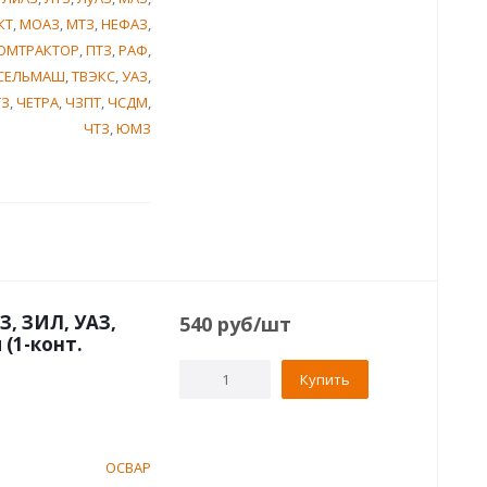
КТ
,
МОАЗ
,
МТЗ
,
НЕФАЗ
,
ОМТРАКТОР
,
ПТЗ
,
РАФ
,
СЕЛЬМАШ
,
ТВЭКС
,
УАЗ
,
ТЗ
,
ЧЕТРА
,
ЧЗПТ
,
ЧСДМ
,
ЧТЗ
,
ЮМЗ
, ЗИЛ, УАЗ,
540
руб
/шт
 (1-конт.
Купить
ОСВАР