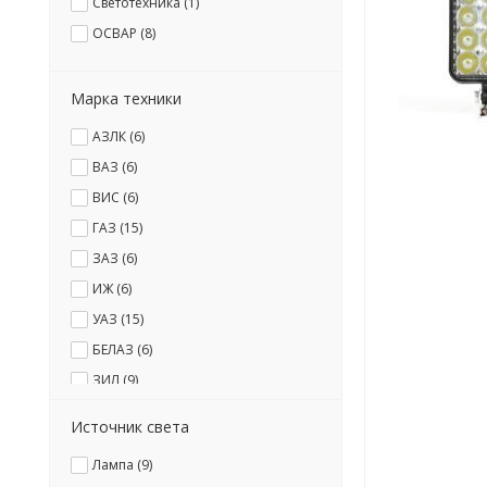
Светотехника (
1
)
ОСВАР (
8
)
Марка техники
АЗЛК (
6
)
ВАЗ (
6
)
ВИС (
6
)
ГАЗ (
15
)
ЗАЗ (
6
)
ИЖ (
6
)
УАЗ (
15
)
БЕЛАЗ (
6
)
ЗИЛ (
9
)
КАЗ (
6
)
Источник света
КамАЗ (
6
)
Лампа (
9
)
КРАЗ (
11
)