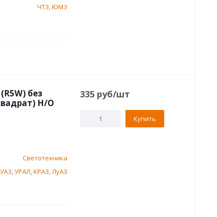
ЧТЗ
,
ЮМЗ
 (R5W) без
335
руб
/шт
квадрат) Н/О
Купить
Светотехника
УАЗ
,
УРАЛ
,
КРАЗ
,
ЛуАЗ