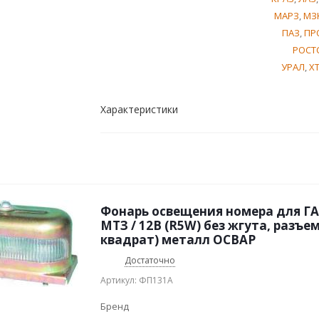
МАРЗ
,
МЗ
ПАЗ
,
ПР
РОСТ
УРАЛ
,
Х
Характеристики
Фонарь освещения номера для ГАЗ
МТЗ / 12В (R5W) без жгута, разъем
квадрат) металл ОСВАР
Достаточно
Артикул: ФП131А
Бренд