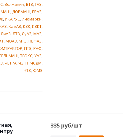
ИС
,
Волжанин
,
ВТЗ
,
ГАЗ
,
ЬМАШ
,
ДОРМАШ
,
ЕРАЗ
,
Ж
,
ИКАРУС
,
Иномарки
,
КАЗ
,
КамАЗ
,
КЗК
,
КЗКТ
,
,
ЛиАЗ
,
ЛТЗ
,
ЛуАЗ
,
МАЗ
,
КТ
,
МОАЗ
,
МТЗ
,
НЕФАЗ
,
ОМТРАКТОР
,
ПТЗ
,
РАФ
,
СЕЛЬМАШ
,
ТВЭКС
,
УАЗ
,
ТЗ
,
ЧЕТРА
,
ЧЗПТ
,
ЧСДМ
,
ЧТЗ
,
ЮМЗ
тная,
335
руб
/шт
ентру