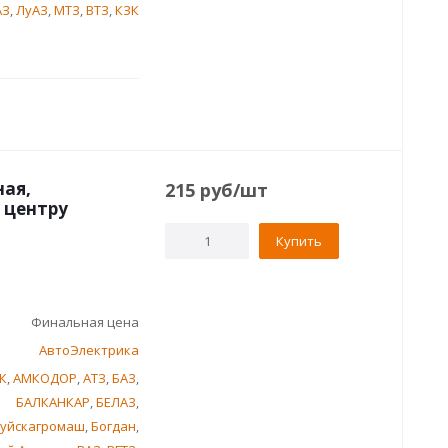
АЗ
,
ЛуАЗ
,
МТЗ
,
ВТЗ
,
КЗК
ная,
215
руб
/шт
 центру
Купить
Финальная цена
АвтоЭлектрика
К
,
АМКОДОР
,
АТЗ
,
БАЗ
,
БАЛКАНКАР
,
БЕЛАЗ
,
уйскагромаш
,
Богдан
,