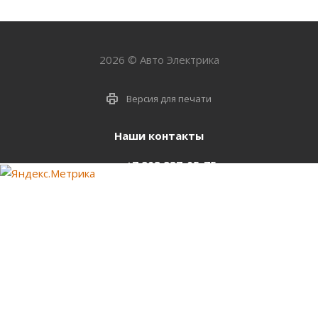
2026 © Авто Электрика
Версия для печати
Наши контакты
+7 903 937-05-75
support@starter-nsk.ru
г. Новосибирск,
ул.Горбаня, 33
Оставайтесь на связи