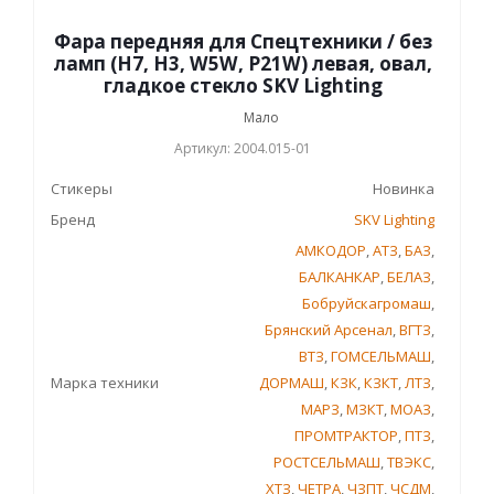
Фара передняя для Спецтехники / без
ламп (Н7, Н3, W5W, P21W) левая, овал,
гладкое стекло SKV Lighting
Мало
Артикул: 2004.015-01
Стикеры
Новинка
Бренд
SKV Lighting
АМКОДОР
,
АТЗ
,
БАЗ
,
БАЛКАНКАР
,
БЕЛАЗ
,
Бобруйскагромаш
,
Брянский Арсенал
,
ВГТЗ
,
ВТЗ
,
ГОМСЕЛЬМАШ
,
Марка техники
ДОРМАШ
,
КЗК
,
КЗКТ
,
ЛТЗ
,
МАРЗ
,
МЗКТ
,
МОАЗ
,
ПРОМТРАКТОР
,
ПТЗ
,
РОСТСЕЛЬМАШ
,
ТВЭКС
,
ХТЗ
,
ЧЕТРА
,
ЧЗПТ
,
ЧСДМ
,