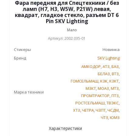
Фара передняя для Спецтехники / без
ламп (Н7, Н3, W5W, P21W) левая,
квадрат, гладкое стекло, разъем DT 6
Pin SKV Lighting
Мало
Артикул: 2002.035-01
Стикеры
Новинка
Бренд
SKV Lighting
АМКОДОР
,
АТЗ
,
БАЗ
,
БЕЛАЗ
,
ВТЗ
,
ГОМСЕЛЬМАШ
,
КЗК
,
КЗКТ
,
МЗКТ
,
МОАЗ
,
МТЗ
,
Марка техники
ПРОМТРАКТОР
,
ПТЗ
,
РОСТСЕЛЬМАШ
,
ТВЭКС
,
ХТЗ
,
ЧЕТРА
,
ЧЗПТ
,
ЧСДМ
,
ЧТЗ
,
ЮМЗ
Характеристики