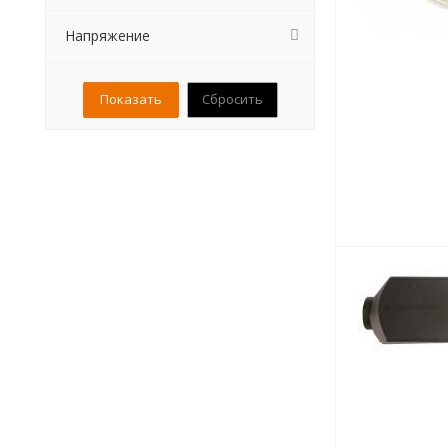
КамАЗ (
2
)
Напряжение
КРАЗ (
23
)
МАЗ (
25
)
Сбросить
УРАЛ (
23
)
ИКАРУС (
23
)
КАВЗ (
23
)
ЛАЗ (
23
)
ЛиАЗ (
23
)
НЕФАЗ (
2
)
ПАЗ (
25
)
РАФ (
5
)
МТЗ (
2
)