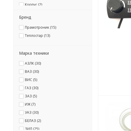
Корпус (
2
)
Крепеж (
1
)
Бренд
Насос топливный (
2
)
Прамотроник (
15
)
Отопитель (
5
)
Теплостар (
13
)
Пульт (
3
)
Ремкомплект (
1
)
Марка техники
Свеча (
1
)
Сетка (
1
)
АЗЛК (
30
)
Топливопровод (
1
)
ВАЗ (
30
)
Труба выхлопная (
2
)
ВИС (
5
)
ГАЗ (
30
)
ЗАЗ (
5
)
ИЖ (
7
)
УАЗ (
30
)
БЕЛАЗ (
2
)
ЗИЛ (
25
)