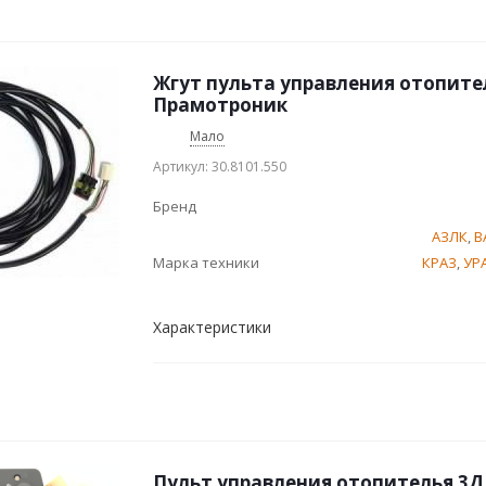
Жгут пульта управления отопител
Прамотроник
Мало
Артикул: 30.8101.550
Бренд
АЗЛК
,
В
Марка техники
КРАЗ
,
УР
Характеристики
Пульт управления отопителья 3Д,