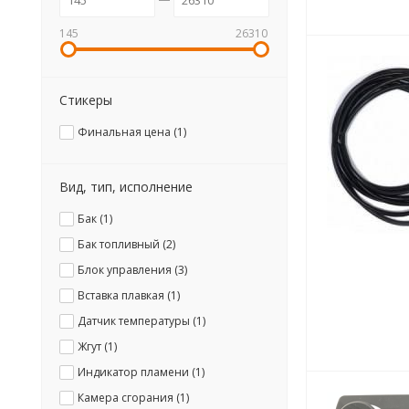
145
26310
Стикеры
Финальная цена (
1
)
Вид, тип, исполнение
Бак (
1
)
Бак топливный (
2
)
Блок управления (
3
)
Вставка плавкая (
1
)
Датчик температуры (
1
)
Жгут (
1
)
Индикатор пламени (
1
)
Камера сгорания (
1
)