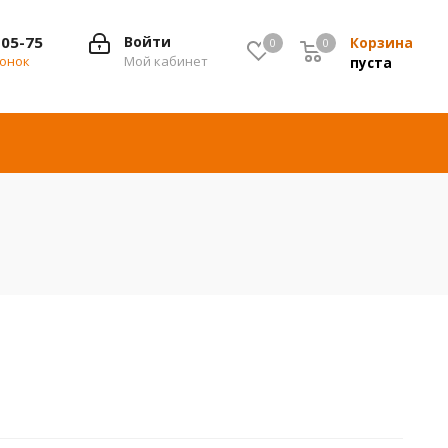
-05-75
Войти
Корзина
0
0
0
вонок
Мой кабинет
пуста