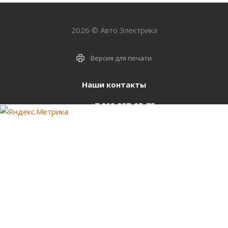
2026 © Авто Электрика
Версия для печати
Наши контакты
+7 903 937-05-75
support@starter-nsk.ru
г. Новосибирск,
ул.Горбаня, 33
Оставайтесь на связи