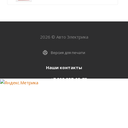
2026 © Авто Электрика
Версия для печати
Наши контакты
+7 903 937-05-75
support@starter-nsk.ru
г. Новосибирск,
ул.Горбаня, 33
Оставайтесь на связи