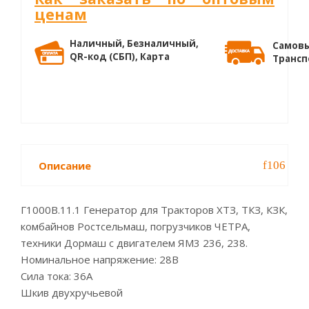
ценам
Наличный, Безналичный,
Самовы
QR-код (СБП), Карта
Трансп
Описание
Г1000В.11.1 Генератор для Тракторов ХТЗ, ТКЗ, КЗК,
комбайнов Ростсельмаш, погрузчиков ЧЕТРА,
техники Дормаш с двигателем ЯМ3 236, 238.
Номинальное напряжение: 28В
Сила тока: 36А
Шкив двухручьевой