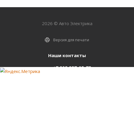
2026 © Авто Электрика
Версия для печати
Наши контакты
+7 903 937-05-75
support@starter-nsk.ru
г. Новосибирск,
ул.Горбаня, 33
Оставайтесь на связи