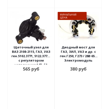
ФИНАЛЬНАЯ
ЦЕНА
Щеточный узел для
Диодный мост для
ВАЗ 2108-2115, ГАЗ, УАЗ
ГАЗ, ЗИЛ, УАЗ и др. с
ген.5102.3771, 5122.3771 /
ген.Г250, Г273 / 28В 65А
с регулятором
Электромодуль
напряжения 14В, 5А
565
руб
380
руб
Энергомаш