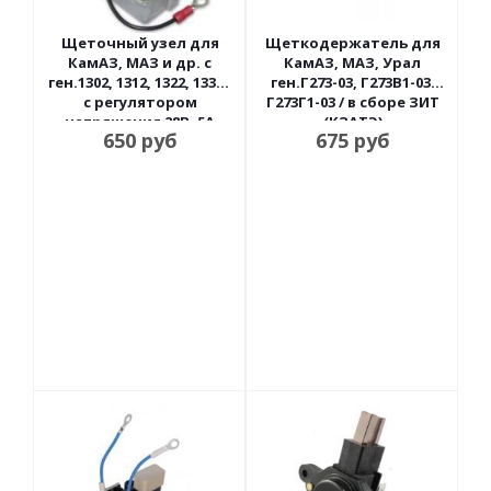
Щеточный узел для
Щеткодержатель для
КамАЗ, МАЗ и др. с
КамАЗ, МАЗ, Урал
ген.1302, 1312, 1322, 1332 /
ген.Г273-03, Г273В1-03,
с регулятором
Г273Г1-03 / в сборе ЗИТ
напряжения 28В, 5А
(КЗАТЭ)
650
руб
675
руб
Энергомаш