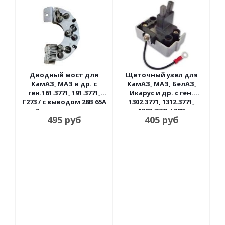
Диодный мост для
Щеточный узел для
КамАЗ, МАЗ и др. с
КамАЗ, МАЗ, БелАЗ,
ген.161.3771, 191.3771,
Икарус и др. с ген.
Г273 / с выводом 28В 65А
1302.3771, 1312.3771,
Электромодуль
1322.3771 / 28В
495
руб
405
руб
Энергомаш