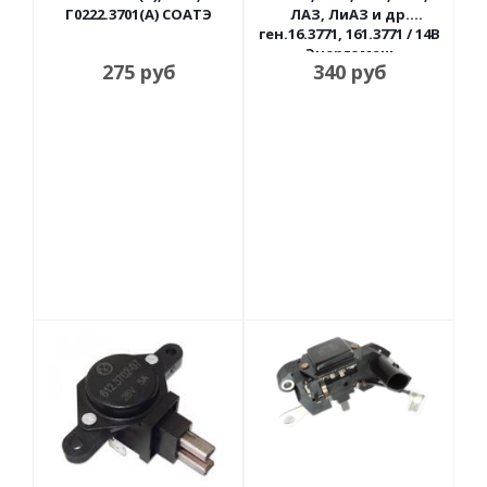
Г0222.3701(А) СОАТЭ
ЛАЗ, ЛиАЗ и др.
ген.16.3771, 161.3771 / 14В
Энергомаш
275
руб
340
руб