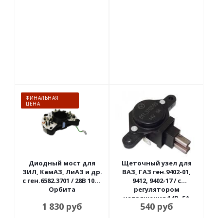
ФИНАЛЬНАЯ
ЦЕНА
Диодный мост для
Щеточный узел для
ЗИЛ, КамАЗ, ЛиАЗ и др.
ВАЗ, ГАЗ ген.9402-01,
с ген.6582.3701 / 28В 100А
9412, 9402-17 / с
Орбита
регулятором
напряжения 14В, 5А
1 830
руб
540
руб
Энергомаш