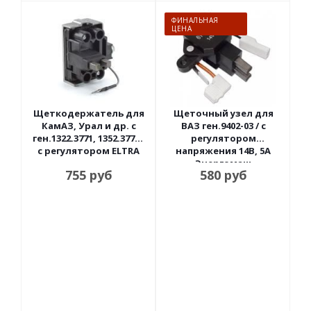
ФИНАЛЬНАЯ
ЦЕНА
Щеткодержатель для
Щеточный узел для
КамАЗ, Урал и др. с
ВАЗ ген.9402-03 / с
ген.1322.3771, 1352.3771 /
регулятором
с регулятором ELTRA
напряжения 14В, 5А
Энергомаш
755
руб
580
руб