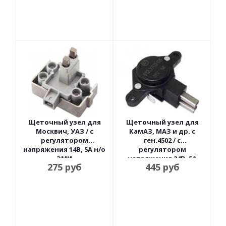
Щеточный узел для
Щеточный узел для
Москвич, УАЗ / с
КамАЗ, МАЗ и др. с
регулятором
ген.4502 / с
напряжения 14В, 5А н/о
регулятором
ЭМИ
напряжения 24В, 5А
275
руб
445
руб
Энергомаш