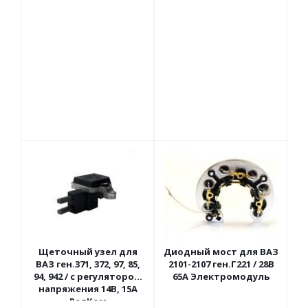
Щеточный узел для
Диодный мост для ВАЗ
ВАЗ ген.371, 372, 97, 85,
2101-2107 ген.Г221 / 28В
94, 942 / с регулятором
65А Электромодуль
напряжения 14В, 15А
РелКом