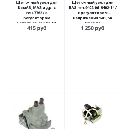
Щеточный узел для
Щеточный узел для
КамАЗ, МАЗ и др. с
ВАЗ ген.9402-06, 9402-14 /
ген.7762 / с
с регулятором
регулятором
напряжения 14В, 5А
напряжения 24В, 5А
Орбита
415
руб
1 250
руб
Энергомаш