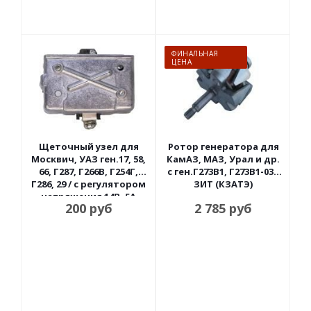
ФИНАЛЬНАЯ
ЦЕНА
Щеточный узел для
Ротор генератора для
Москвич, УАЗ ген.17, 58,
КамАЗ, МАЗ, Урал и др.
66, Г287, Г266В, Г254Г,
с ген.Г273В1, Г273В1-03 /
Г286, 29 / с регулятором
ЗИТ (КЗАТЭ)
напряжения 14В, 5А
200
руб
2 785
руб
РафэлГриг