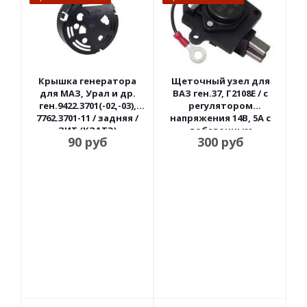
Крышка генератора
Щеточный узел для
для МАЗ, Урал и др.
ВАЗ ген.37, Г2108Е / с
ген.9422.3701(-02,-03),
регулятором
7762.3701-11 / задняя /
напряжения 14В, 5А с
ЗИТ (КЗАТЭ)
добавочным
90
руб
300
руб
контактом Энергомаш