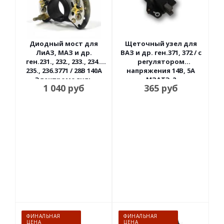
Диодный мост для
Щеточный узел для
ЛиАЗ, МАЗ и др.
ВАЗ и др. ген.371, 372 / с
ген.231., 232., 233., 234.,
регулятором
235., 236.3771 / 28В 140А
напряжения 14В, 5А
Электромодуль
МЗАТЭ-2
1 040
руб
365
руб
ФИНАЛЬНАЯ
ФИНАЛЬНАЯ
ЦЕНА
ЦЕНА