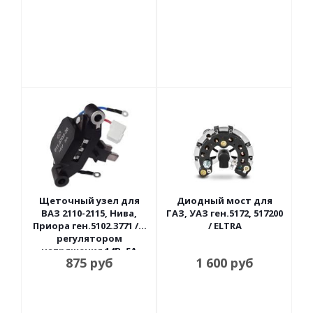
Щеточный узел для
Диодный мост для
ВАЗ 2110-2115, Нива,
ГАЗ, УАЗ ген.5172, 517200
Приора ген.5102.3771 / с
/ ELTRA
регулятором
напряжения 14В, 5А
875
руб
1 600
руб
Энергомаш