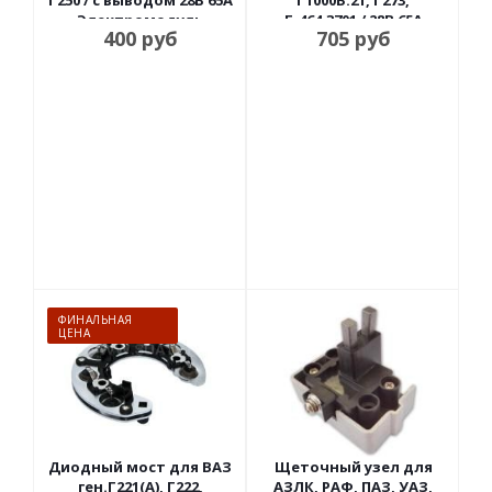
Г250 / с выводом 28В 65А
Г1000Б.21, Г273,
Электромодуль
Г-464.3701 / 28В 65А
400
руб
705
руб
Орбита
ФИНАЛЬНАЯ
ЦЕНА
Диодный мост для ВАЗ
Щеточный узел для
ген.Г221(А), Г222,
АЗЛК, РАФ, ПАЗ, УАЗ,