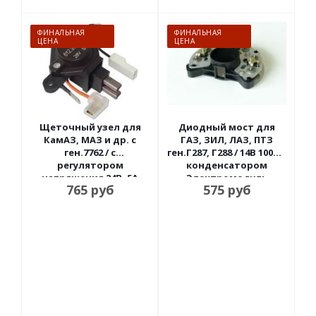
ФИНАЛЬНАЯ
ФИНАЛЬНАЯ
ЦЕНА
ЦЕНА
Щеточный узел для
Диодный мост для
КамАЗ, МАЗ и др. с
ГАЗ, ЗИЛ, ЛАЗ, ПТЗ
ген.7762 / с
ген.Г287, Г288 / 14В 100А с
регулятором
конденсатором
напряжения 24В, 5А
Электромодуль
765
руб
575
руб
Энергомаш