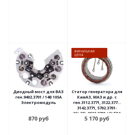
ФИНАЛЬНАЯ
ЦЕНА
Диодный мост для ВАЗ
Статор генератора для
ген.9402.3701 / 14В 105А
КамАЗ, МАЗ и др. с
Электромодуль
ген.3112.3771, 3122.3771,
3142.3771, 5702.3701-
20(-30), 9032.3701 / ELTRA
870
руб
5 170
руб