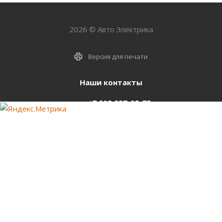
2026 © Авто Электрика
Версия для печати
Наши контакты
+7 903 937-05-75
support@starter-nsk.ru
г. Новосибирск,
ул.Горбаня, 33
Оставайтесь на связи