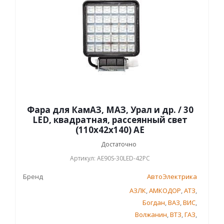
Фара для КамАЗ, МАЗ, Урал и др. / 30
LED, квадратная, рассеянный свет
(110х42х140) АЕ
Достаточно
Артикул: AE90S-30LED-42PC
Бренд
АвтоЭлектрика
АЗЛК
,
АМКОДОР
,
АТЗ
,
Богдан
,
ВАЗ
,
ВИС
,
Волжанин
,
ВТЗ
,
ГАЗ
,