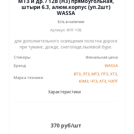
МТЗ и др. / 12В (H3) прямоугольная,
штыри 6.3, алюм.корпус (уп.2шт)
WASSA
Есть в наличии
Артикул: ФПГ-108
для дополнительного освещения полотна дороги
при тумане, дожде, снегопаде,пылевой буре.
Стикеры
Финальная цена
Бренд
WASSA
ВТЗ
,
ЛТЗ
,
МТЗ
,
ПТЗ
,
ХТЗ
,
Марка техники
ЮМЗ
,
ЧТЗ
,
АТЗ
,
ЧЗПТ
Характеристики
370
руб
/шт