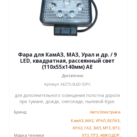
Фара для КамАЗ, МАЗ, Урал и др. / 9
LED, квадратная, рассеянный свет
(110х55х140мм) АЕ
Достаточно
Артикул: AE27S-9LED-55РC
для дополнительного освещения полотна дороги
при тумане, дожде, снегопаде, пылевой буре.
Бренд
АвтоЭлектрика
КамАЗ
,
МАЗ
,
УРАЛ
,
БЕЛАЗ
,
КРАЗ
,
ГАЗ
,
ЗИЛ
,
МТЗ
,
ВТЗ
,
Марка техники
ХТЗ
,
ПТЗ
,
АМКОДОР
,