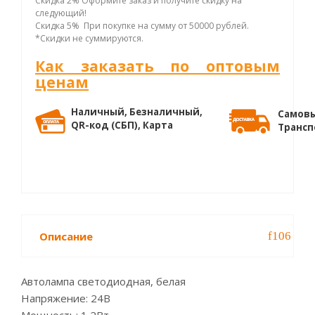
Скидка 2% Оформите заказ и получите скидку на
следующий!
Скидка 5% При покупке на сумму от 50000 рублей.
*Скидки не суммируются.
Как заказать по оптовым
ценам
Наличный, Безналичный,
Самовы
QR-код (СБП), Карта
Трансп
Описание
Автолампа светодиодная, белая
Напряжение: 24В