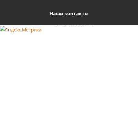
Наши контакты
+7 903 937-05-75
support@starter-nsk.ru
г. Новосибирск,
ул.Горбаня, 33
Оставайтесь на связи