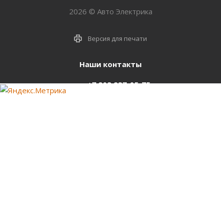
2026 © Авто Электрика
Версия для печати
Наши контакты
+7 903 937-05-75
support@starter-nsk.ru
г. Новосибирск,
ул.Горбаня, 33
Оставайтесь на связи