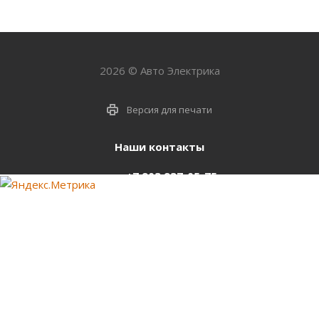
2026 © Авто Электрика
Версия для печати
Наши контакты
+7 903 937-05-75
support@starter-nsk.ru
г. Новосибирск,
ул.Горбаня, 33
Оставайтесь на связи