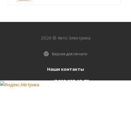
2026 © Авто Электрика
Версия для печати
Наши контакты
+7 903 937-05-75
support@starter-nsk.ru
г. Новосибирск,
ул.Горбаня, 33
Оставайтесь на связи