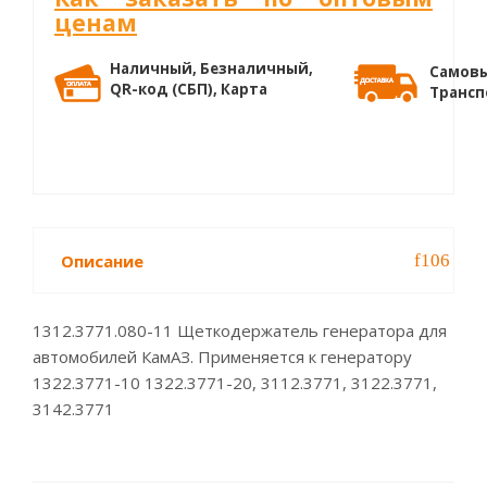
ценам
Наличный, Безналичный,
Самовы
QR-код (СБП), Карта
Трансп
Описание
1312.3771.080-11 Щеткодержатель генератора для
автомобилей КамАЗ. Применяется к генератору
1322.3771-10 1322.3771-20, 3112.3771, 3122.3771,
3142.3771