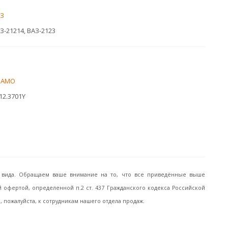
З
З-21214, ВАЗ-2123
РАМО
12.3701Y
го вида. Обращаем ваше внимание на то, что все приведённые выше
офертой, определенной п.2 ст. 437 Гражданского кодекса Российской
пожалуйста, к сотрудникам нашего отдела продаж.