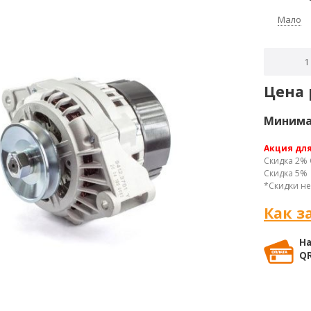
Мало
Цена 
Минимал
Акция дл
Скидка 2% 
Скидка 5% 
*Скидки не
Как з
На
QR