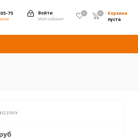
-05-75
Войти
Корзина
0
0
0
вонок
Мой кабинет
пуста
412.3701У
руб