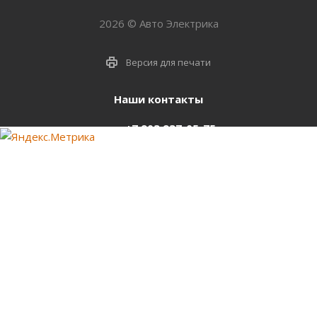
2026 © Авто Электрика
Версия для печати
Наши контакты
+7 903 937-05-75
support@starter-nsk.ru
г. Новосибирск,
ул.Горбаня, 33
Оставайтесь на связи