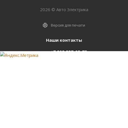
2026 © Авто Электрика
Версия для печати
Наши контакты
+7 903 937-05-75
support@starter-nsk.ru
г. Новосибирск,
ул.Горбаня, 33
Оставайтесь на связи