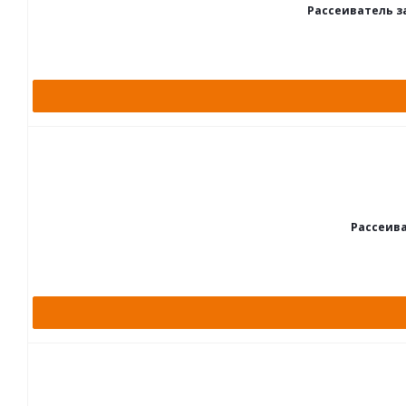
Рассеиватель за
Рассеива