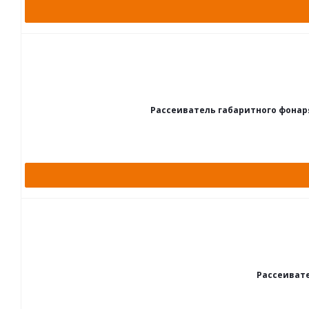
Рассеиватель габаритного фонаря
Рассеивате