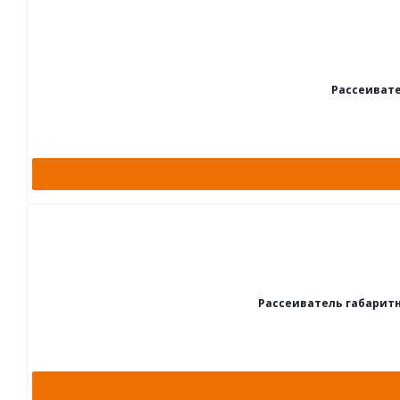
Рассеивате
Рассеиватель габаритн