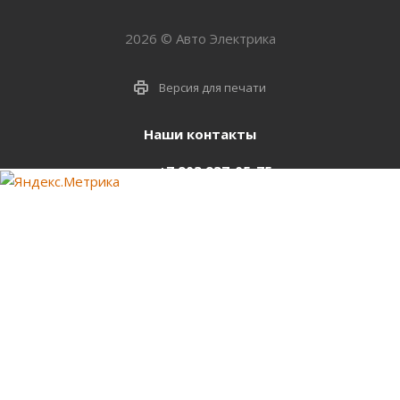
2026 © Авто Электрика
Версия для печати
Наши контакты
+7 903 937-05-75
support@starter-nsk.ru
г. Новосибирск,
ул.Горбаня, 33
Оставайтесь на связи