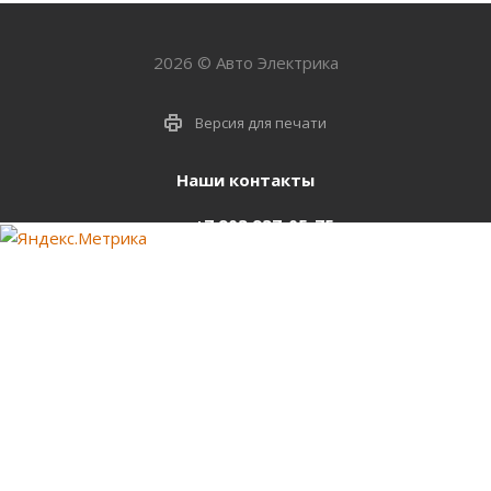
2026 © Авто Электрика
Версия для печати
Наши контакты
+7 903 937-05-75
support@starter-nsk.ru
г. Новосибирск,
ул.Горбаня, 33
Оставайтесь на связи