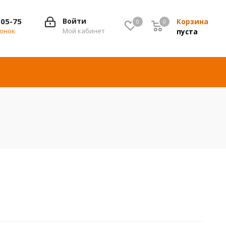
-05-75
Войти
Корзина
0
0
0
вонок
Мой кабинет
пуста