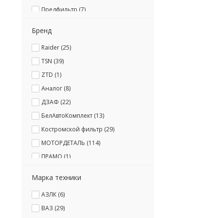
Предфильтр (
7
)
Стакан (
1
)
Бренд
Трубка (
5
)
Raider (
25
)
Фильтр влагоотделителя (
1
)
TSN (
39
)
Фильтр воздушный (
133
)
ZTD (
1
)
Фильтр масляный (
3
)
Аналог (
8
)
Фильтр топливный (
125
)
ДЗАФ (
22
)
БелАвтоКомплект (
13
)
Костромской фильтр (
29
)
МОТОРДЕТАЛЬ (
114
)
ПРАМО (
1
)
СОАТЭ (
4
)
Марка техники
Фенокс (
3
)
АЗЛК (
6
)
ЯМЗ (
15
)
ВАЗ (
29
)