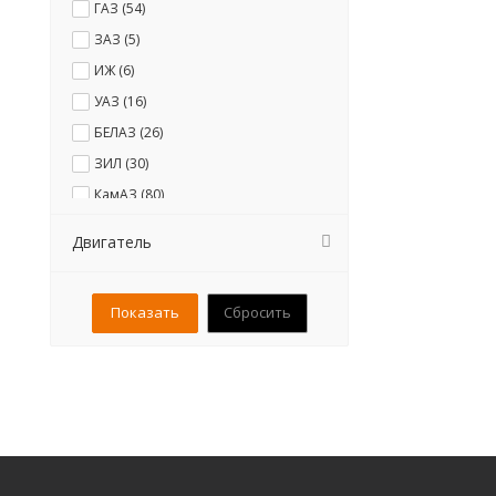
ГАЗ (
54
)
ЗАЗ (
5
)
ИЖ (
6
)
УАЗ (
16
)
БЕЛАЗ (
26
)
ЗИЛ (
30
)
КамАЗ (
80
)
КРАЗ (
34
)
Двигатель
МАЗ (
62
)
УРАЛ (
34
)
Сбросить
Богдан (
1
)
ИКАРУС (
2
)
КАВЗ (
2
)
ЛАЗ (
7
)
ЛиАЗ (
24
)
НЕФАЗ (
5
)