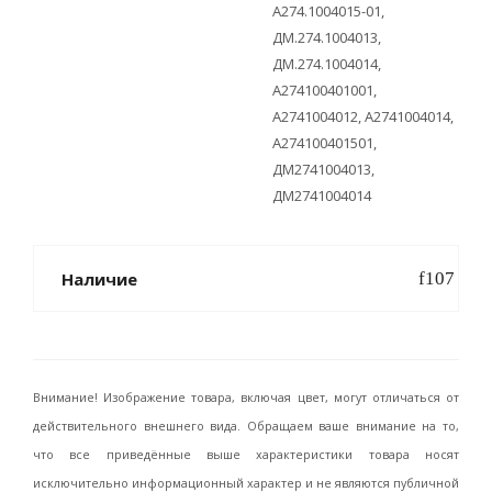
А274.1004015-01,
ДМ.274.1004013,
ДМ.274.1004014,
А274100401001,
А2741004012, А2741004014,
А274100401501,
ДМ2741004013,
ДМ2741004014
Наличие
Внимание! Изображение товара, включая цвет, могут отличаться от
действительного внешнего вида. Обращаем ваше внимание на то,
что все приведённые выше характеристики товара носят
исключительно информационный характер и не являются публичной