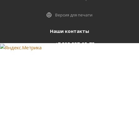
Версия для печати
Наши контакты
+7 903 937-05-75
support@starter-nsk.ru
г. Новосибирск,
ул.Горбаня, 33
Оставайтесь на связи