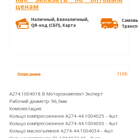
ценам
Наличный, Безналичный,
Самовы
QR-код (СБП), Карта
Трансп
Описание
А274.1004018 B Моторокомплект Эксперт
Рабочий диаметр: 96,5мм
Комплектация:
Кольцо компрессионное А274-44.1004025 - 4шт.
Кольцо компрессионное А274-44.1004030 - 4шт.
Кольцо маслосъемное А274-44.1004034 - 4шт.