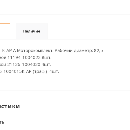
Наличие
К-АР A Моторокомплект. Рабочий диаметр: 82,5
ное 11194-1004022 8шт.
ой 21126-1004020 4шт.
-1004015К-АР (траф.) 4шт.
истики
ть