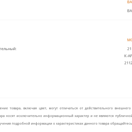
ВА
ВА
М
ительный
21
К-АР
211
ение товара, включая цвет, могут отличаться от действительного внешне
ара носят исключительно информационный характер и не являются публичной 
учения подробной информации о характеристиках данного товара обращайтесь, 