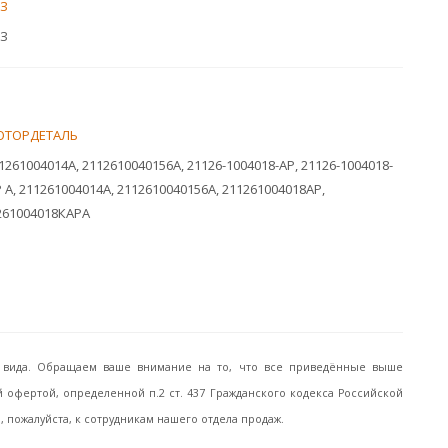
З
З
ОТОРДЕТАЛЬ
1261004014A, 2112610040156A, 21126-1004018-АР, 21126-1004018-
 A, 211261004014A, 2112610040156A, 211261004018АР,
261004018КАРA
го вида. Обращаем ваше внимание на то, что все приведённые выше
офертой, определенной п.2 ст. 437 Гражданского кодекса Российской
пожалуйста, к сотрудникам нашего отдела продаж.