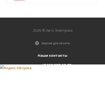
2026 © Авто Электрика
Версия для печати
Наши контакты
+7 903 937-05-75
support@starter-nsk.ru
г. Новосибирск,
ул.Горбаня, 33
Оставайтесь на связи