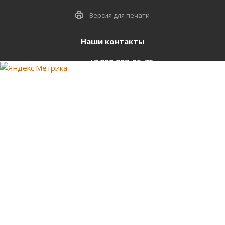
Версия для печати
Наши контакты
+7 903 937-05-75
support@starter-nsk.ru
г. Новосибирск,
ул.Горбаня, 33
Оставайтесь на связи