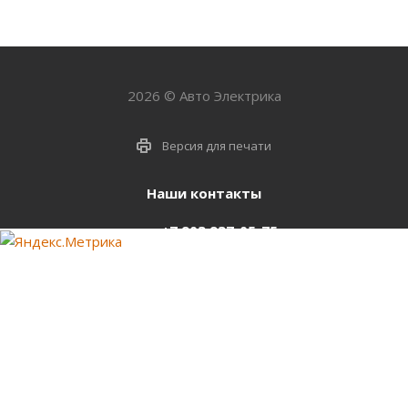
2026 © Авто Электрика
Версия для печати
Наши контакты
+7 903 937-05-75
support@starter-nsk.ru
г. Новосибирск,
ул.Горбаня, 33
Оставайтесь на связи