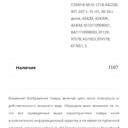
ПЗМИ-В-6510, СП-В-642208,
ФП. 207.1–15–01, ЭК.56 с
дном, 4342М, 4342МК,
4345М, 6510110908001,
8421110908003, 91139,
91578, AG1023, EFV578,
KF7651, S
Наличие
Внимание! Изображение товара, включая цвет, могут отличаться от
действительного внешнего вида. Обращаем ваше внимание на то,
что все приведённые выше характеристики товара носят
исключительно информационный характер и не являются публичной