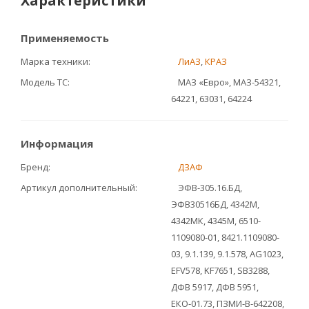
Характеристики
Применяемость
Марка техники
ЛиАЗ
,
КРАЗ
Модель ТС
МАЗ «Евро», МАЗ-54321,
64221, 63031, 64224
Информация
Бренд
ДЗАФ
Артикул дополнительный
ЭФВ-305.16.БД,
ЭФВ30516БД, 4342М,
4342МК, 4345М, 6510-
1109080-01, 8421.1109080-
03, 9.1.139, 9.1.578, AG1023,
EFV578, KF7651, SB3288,
ДФВ 5917, ДФВ 5951,
ЕКО-01.73, ПЗМИ-В-642208,