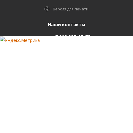
Версия для печати
Наши контакты
+7 903 937-05-75
support@starter-nsk.ru
г. Новосибирск,
ул.Горбаня, 33
Оставайтесь на связи