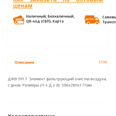
ценам
Наличный, Безналичный,
Самовы
QR-код (СБП), Карта
Трансп
Описание
ДФВ 5917 Элемент фильтрующий очистки воздуха,
с дном. Размеры (Н х Д х d): 596x280x171мм