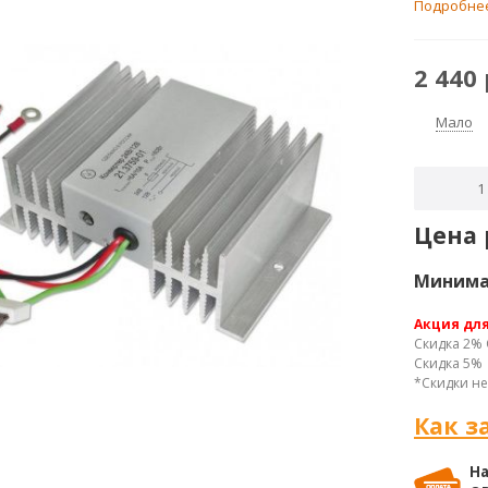
сети гру
Подробне
2 440
Мало
Цена 
Минимал
Акция дл
Скидка 2% 
Скидка 5% 
*Скидки не
Как з
На