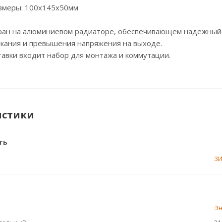
змеры: 100х145х50мм
ран на алюминиевом радиаторе, обеспечивающем надежный о
ыкания и превышения напряжения на выходе.
тавки входит набор для монтажа и коммутации.
истики
ть
З
Э