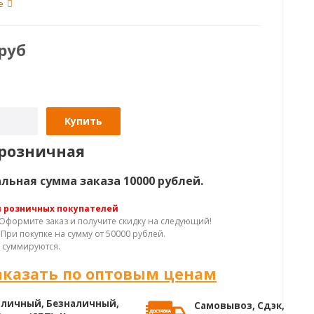
зовых автомобилей и автобусов.
е
руб
Купить
розничная
ьная сумма заказа 10000 рублей.
я розничных покупателей
Оформите заказ и получите скидку на следующий!
При покупке на сумму от 50000 рублей.
 суммируются.
аказать по оптовым ценам
личный, Безналичный,
Самовывоз, Сдэк,