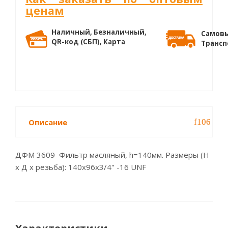
ценам
Наличный, Безналичный,
Самовы
QR-код (СБП), Карта
Трансп
Описание
ДФМ 3609 Фильтр масляный, h=140мм. Размеры (Н
х Д х резьба): 140х96х3/4" -16 UNF