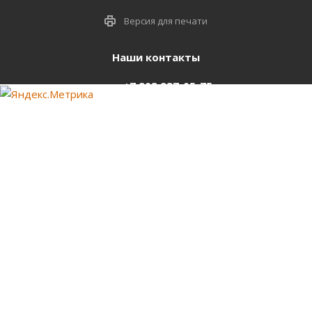
Версия для печати
Наши контакты
+7 903 937-05-75
support@starter-nsk.ru
г. Новосибирск,
ул.Горбаня, 33
Оставайтесь на связи