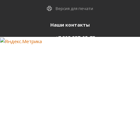
Версия для печати
Наши контакты
+7 903 937-05-75
support@starter-nsk.ru
г. Новосибирск,
ул.Горбаня, 33
Оставайтесь на связи