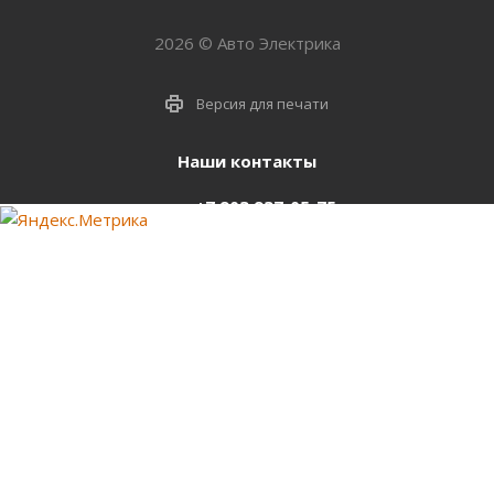
2026 © Авто Электрика
Версия для печати
Наши контакты
+7 903 937-05-75
support@starter-nsk.ru
г. Новосибирск,
ул.Горбаня, 33
Оставайтесь на связи