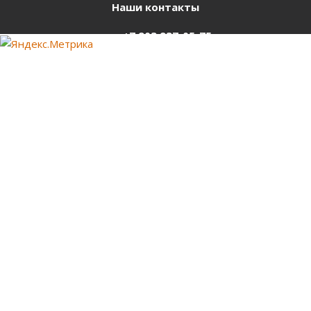
Наши контакты
+7 903 937-05-75
support@starter-nsk.ru
г. Новосибирск,
ул.Горбаня, 33
Оставайтесь на связи