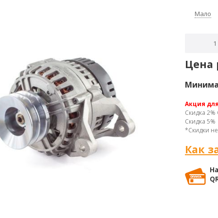
Мало
Цена 
Минимал
Акция дл
Скидка 2% 
Скидка 5% 
*Скидки не
Как з
На
QR