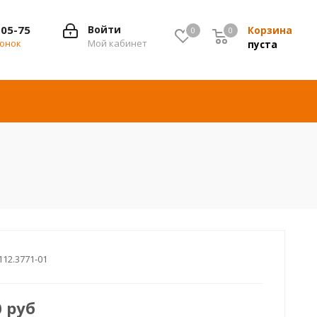
-05-75
Войти
Корзина
0
0
0
вонок
Мой кабинет
пуста
112.3771-01
0
руб