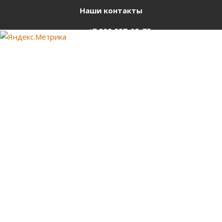
Наши контакты
+7 903 937-05-75
support@starter-nsk.ru
г. Новосибирск,
ул.Горбаня, 33
Оставайтесь на связи