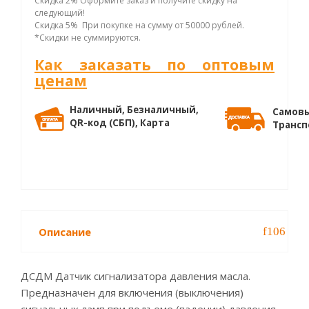
Скидка 2% Оформите заказ и получите скидку на
следующий!
Скидка 5% При покупке на сумму от 50000 рублей.
*Скидки не суммируются.
Как заказать по оптовым
ценам
Наличный, Безналичный,
Самовы
QR-код (СБП), Карта
Трансп
Описание
ДСДМ Датчик сигнализатора давления масла.
Предназначен для включения (выключения)