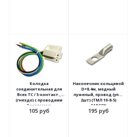
Колодка
Наконечник кольцевой
соединительная для
D=8.4м, медный
Всех ТС / 5-контакт.,
луженый, провод (упак
(гнездо) с проводами
2шт) (ТМЛ 10-8-5)
Энергомаш
CARGEN
105
руб
195
руб