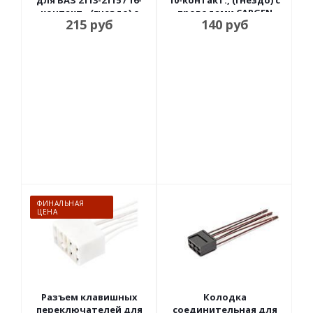
для ВАЗ 2113-2115 / 16-
10-контакт., (гнездо) с
контакт., (гнездо) с
проводами CARGEN
215
руб
140
руб
проводами CARGEN
ФИНАЛЬНАЯ
ЦЕНА
Разъем клавишных
Колодка
переключателей для
соединительная для