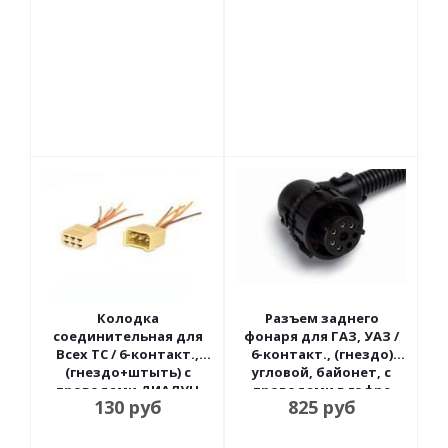
Колодка
Разъем заднего
соединительная для
фонаря для ГАЗ, УАЗ /
Всех ТС / 6-контакт.,
6-контакт., (гнездо)
(гнездо+штыть) с
угловой, байонет, с
проводами ДИАЛУЧ
проводами в гофре
130
руб
825
руб
CARGEN