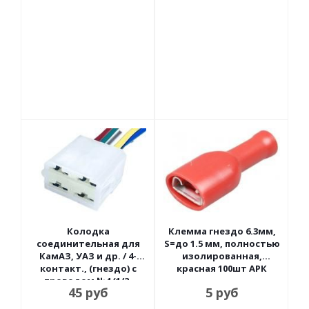
Колодка
Клемма гнездо 6.3мм,
соединительная для
S=до 1.5 мм, полностью
КамАЗ, УАЗ и др. / 4-
изолированная,
контакт., (гнездо) с
красная 100шт АРК
проводом №4 (1/2-
45
руб
5
руб
внутренняя часть) АРК