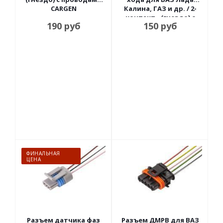
CARGEN
Калина, ГАЗ и др. / 2-
контакт., (гнездо) с
190
руб
150
руб
проводами CARGEN
ФИНАЛЬНАЯ
ЦЕНА
Разъем датчика фаз
Разъем ДМРВ для ВАЗ