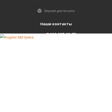
Версия для печати
Наши контакты
+7 903 937-05-75
support@starter-nsk.ru
г. Новосибирск,
ул.Горбаня, 33
Оставайтесь на связи