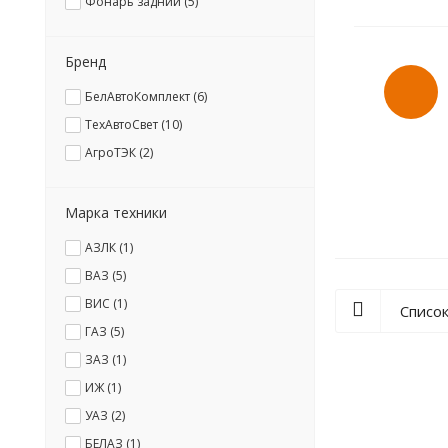
Фонарь задний (
5
)
Бренд
БелАвтоКомплект (
6
)
ТехАвтоСвет (
10
)
АгроТЭК (
2
)
Марка техники
АЗЛК (
1
)
ВАЗ (
5
)
ВИС (
1
)
Списо
ГАЗ (
5
)
ЗАЗ (
1
)
ИЖ (
1
)
УАЗ (
2
)
БЕЛАЗ (
1
)