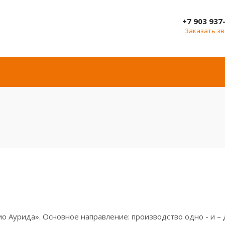
+7 903 937
Заказать з
о Аурида». Основное направление: производство одно - и –