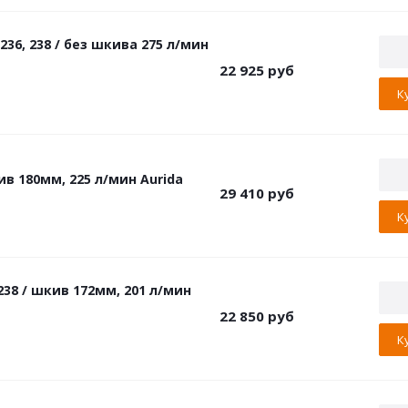
36, 238 / без шкива 275 л/мин
22 925
руб
К
в 180мм, 225 л/мин Aurida
29 410
руб
К
38 / шкив 172мм, 201 л/мин
22 850
руб
К