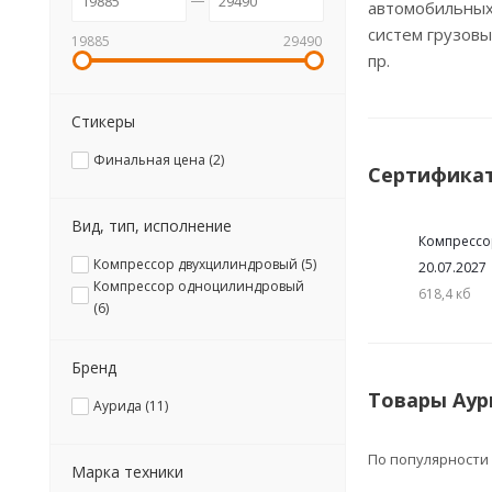
автомобильных
систем грузовы
19885
29490
пр.
Стикеры
Финальная цена (
2
)
Сертифика
Вид, тип, исполнение
Компрессо
Компрессор двухцилиндровый (
5
)
20.07.2027
Компрессор одноцилиндровый
618,4 кб
(
6
)
Бренд
Товары Аур
Аурида (
11
)
По популярности
Марка техники