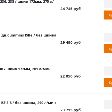
6, 238 / шкив 172мм, 275 л/
24 745
руб
К
 дв.Cummins ISBe / без шкива
29 490
руб
К
8 / шкив 172мм, 201 л/мин
22 850
руб
К
F 3.8 / без шкива, 290 л/мин
23 715
руб