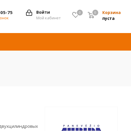
-05-75
Войти
Корзина
0
0
0
вонок
Мой кабинет
пуста
 двухцилиндровых