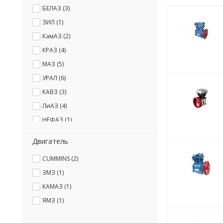
БЕЛАЗ (
3
)
ЗИЛ (
1
)
КамАЗ (
2
)
КРАЗ (
4
)
МАЗ (
5
)
УРАЛ (
6
)
КАВЗ (
3
)
ЛиАЗ (
4
)
НЕФАЗ (
1
)
ПАЗ (
3
)
Двигатель
МТЗ (
1
)
CUMMINS (
2
)
ПТЗ (
1
)
ЗМЗ (
1
)
МЗКТ (
2
)
КАМАЗ (
1
)
Иномарки (
1
)
ЯМЗ (
1
)