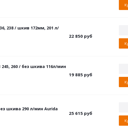
К
, 238 / шкив 172мм, 201 л/
22 850
руб
К
45, 260 / без шкива 116л/мин
19 885
руб
К
ез шкива 290 л/мин Aurida
25 615
руб
К