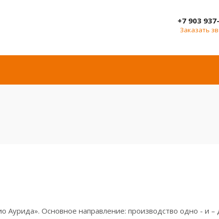
+7 903 937
Заказать з
о Аурида». Основное направление: производство одно - и –