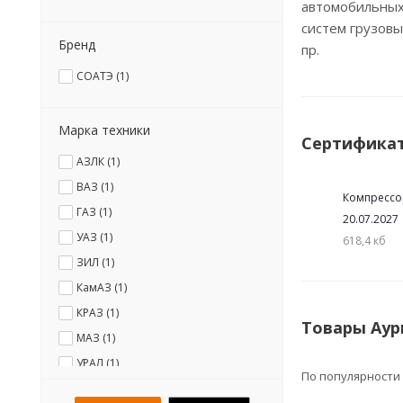
автомобильных
систем грузовы
Бренд
пр.
СОАТЭ (
1
)
Марка техники
Сертифика
АЗЛК (
1
)
ВАЗ (
1
)
Компрессо
ГАЗ (
1
)
20.07.2027
УАЗ (
1
)
618,4 кб
ЗИЛ (
1
)
КамАЗ (
1
)
КРАЗ (
1
)
Товары Аур
МАЗ (
1
)
УРАЛ (
1
)
По популярности
ИКАРУС (
1
)