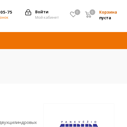
-05-75
Войти
Корзина
0
0
0
вонок
Мой кабинет
пуста
 двухцилиндровых