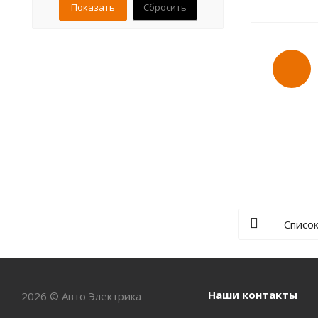
Сбросить
КАВЗ (
1
)
ЛАЗ (
1
)
ЛиАЗ (
1
)
ПАЗ (
1
)
Списо
Наши контакты
2026 © Авто Электрика