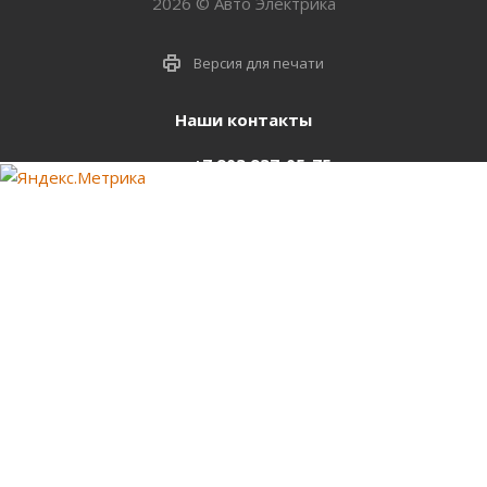
2026 © Авто Электрика
Версия для печати
Наши контакты
+7 903 937-05-75
support@starter-nsk.ru
г. Новосибирск,
ул.Горбаня, 33
Оставайтесь на связи