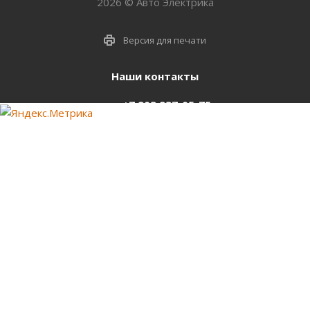
2026 © Авто Электрика
Версия для печати
Наши контакты
+7 903 937-05-75
support@starter-nsk.ru
г. Новосибирск,
ул.Горбаня, 33
Оставайтесь на связи