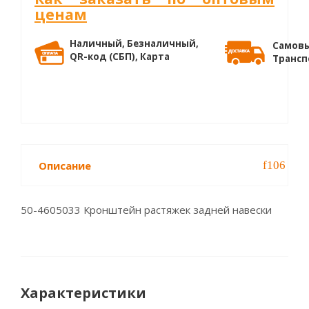
ценам
Наличный, Безналичный,
Самовы
QR-код (СБП), Карта
Трансп
Описание
50-4605033 Кронштейн раcтяжек задней навески
Характеристики