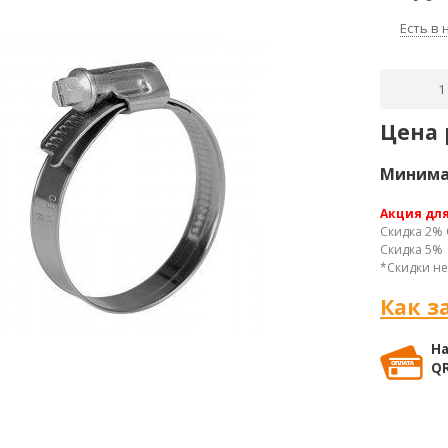
Есть в
Цена 
Минимал
Акция дл
Скидка 2% 
Скидка 5% 
*Скидки не
Как з
На
QR