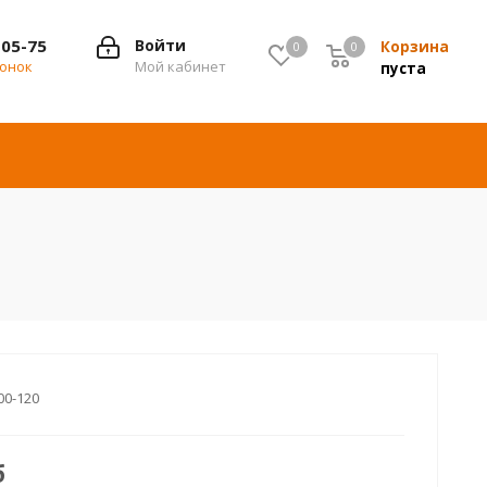
-05-75
Войти
Корзина
0
0
0
вонок
Мой кабинет
пуста
00-120
б