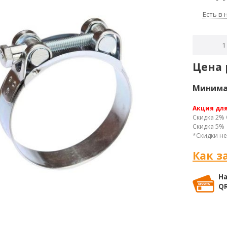
Есть в
Цена 
Минимал
Акция дл
Скидка 2% 
Скидка 5% 
*Скидки не
Как з
На
QR