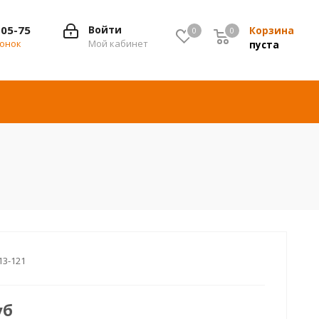
-05-75
Войти
Корзина
0
0
0
вонок
Мой кабинет
пуста
13-121
уб